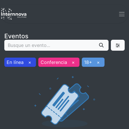
Eventos
En línea
×
Conferencia
×
18+
×