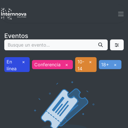
Eventos
En
×
10-
×
Conferencia
×
18+
×
línea
14